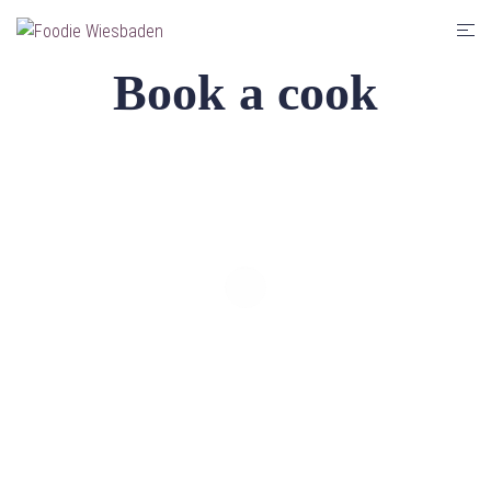
Zum
Men
Inhalt
umsc
springen
Book a cook