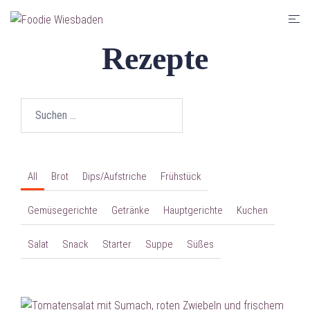
Zum
Men
Inhalt
umsc
springen
Rezepte
Suche
nach:
All
Brot
Dips/Aufstriche
Frühstück
Gemüsegerichte
Getränke
Hauptgerichte
Kuchen
Salat
Snack
Starter
Suppe
Süßes