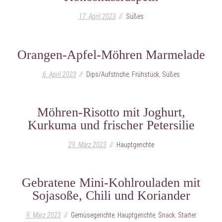
17. April 2023
Süßes
Orangen-Apfel-Möhren Marmelade
6. April 2023
Dips/Aufstriche
,
Frühstück
,
Süßes
Möhren-Risotto mit Joghurt,
Kurkuma und frischer Petersilie
29. März 2023
Hauptgerichte
Gebratene Mini-Kohlrouladen mit
Sojasoße, Chili und Koriander
9. März 2023
Gemüsegerichte
,
Hauptgerichte
,
Snack
,
Starter