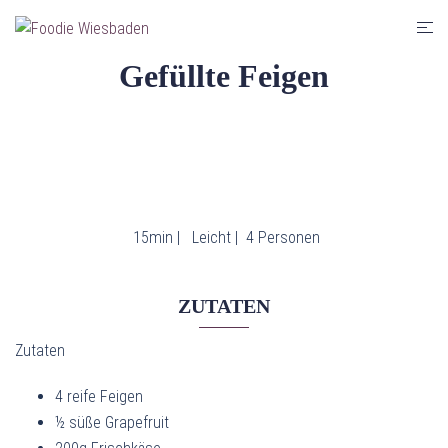
Zum
Men
Inhalt
umsc
springen
Gefüllte Feigen
15min |
Leicht |
4 Personen
ZUTATEN
Zutaten
4 reife Feigen
½ süße Grapefruit