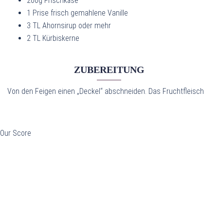
200g Frischkäse
1 Prise frisch gemahlene Vanille
3 TL Ahornsirup oder mehr
2 TL Kürbiskerne
ZUBEREITUNG
Von den Feigen einen „Deckel“ abschneiden. Das Fruchtfleisch
Our Score
Beitragsnavigation
Beitragsnavigation