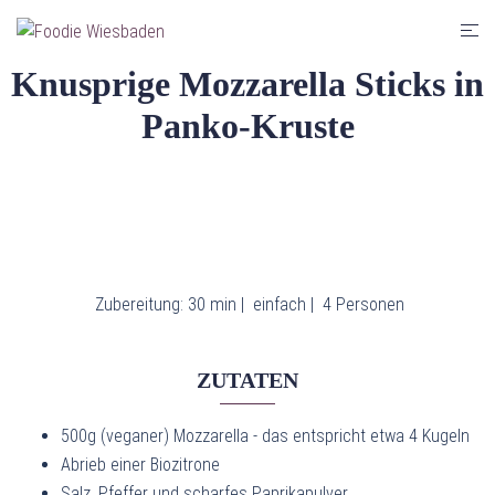
Zum
Men
Inhalt
umsc
springen
Knusprige Mozzarella Sticks in
Panko-Kruste
Zubereitung: 30 min |
einfach |
4 Personen
ZUTATEN
500g (veganer) Mozzarella - das entspricht etwa 4 Kugeln
Abrieb einer Biozitrone
Salz, Pfeffer und scharfes Paprikapulver