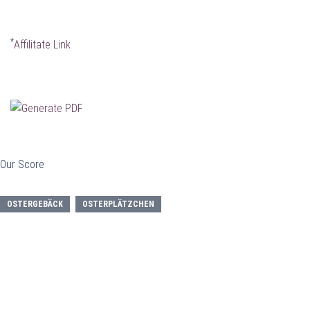
*
Affilitate Link
Our Score
OSTERGEBÄCK
OSTERPLÄTZCHEN
Beitragsnavigation
Beitragsnavigation