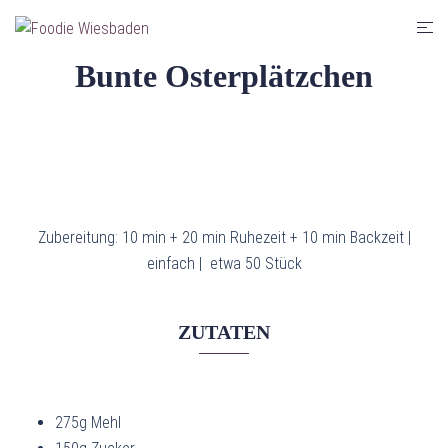
Zum
Men
Inhalt
umsc
springen
Bunte Osterplätzchen
Zubereitung: 10 min + 20 min Ruhezeit + 10 min Backzeit |
einfach |
etwa 50 Stück
ZUTATEN
275g Mehl