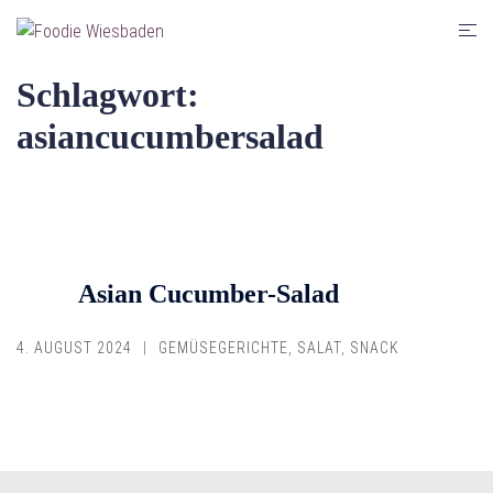
Zum
Men
Inhalt
umsc
springen
Schlagwort:
asiancucumbersalad
Asian Cucumber-Salad
4. AUGUST 2024
GEMÜSEGERICHTE
,
SALAT
,
SNACK