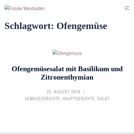
Zum
Men
Inhalt
umsc
springen
Schlagwort:
Ofengemüse
Ofengemüsesalat mit Basilikum und
Zitronenthymian
25. AUGUST 2024
GEMÜSEGERICHTE
,
HAUPTGERICHTE
,
SALAT