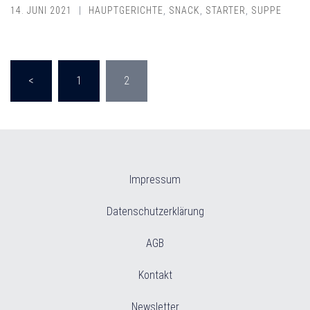
14. JUNI 2021
HAUPTGERICHTE
,
SNACK
,
STARTER
,
SUPPE
Seitennummerierung
<
1
2
der
Beiträge
Impressum
Datenschutzerklärung
AGB
Kontakt
Newsletter