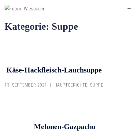
Zum
Men
Inhalt
umsc
springen
Kategorie:
Suppe
Käse-Hackfleisch-Lauchsuppe
13. SEPTEMBER 2021
HAUPTGERICHTE
,
SUPPE
Melonen-Gazpacho