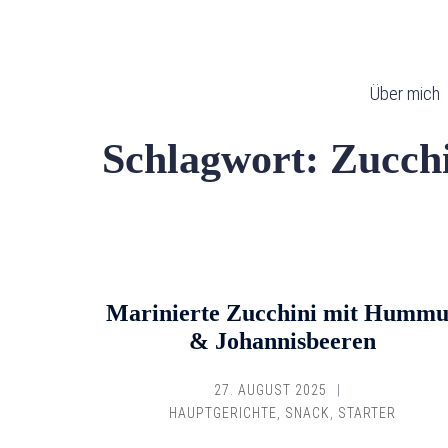
Zum
Inhalt
springen
Über mich
Schlagwort:
Zucchi
Marinierte Zucchini mit Hummu
& Johannisbeeren
27. AUGUST 2025
HAUPTGERICHTE
,
SNACK
,
STARTER