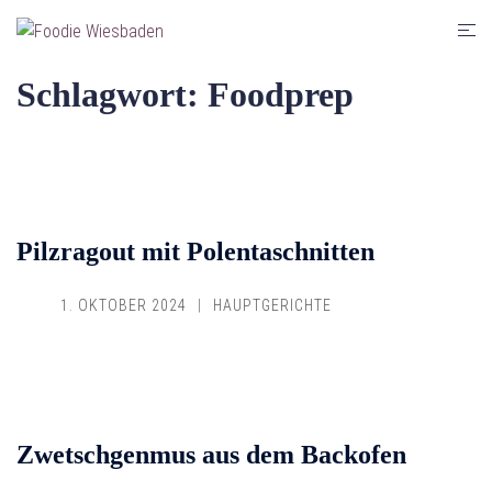
Zum
Men
Inhalt
umsc
springen
Schlagwort:
Foodprep
Pilzragout mit Polentaschnitten
1. OKTOBER 2024
HAUPTGERICHTE
Zwetschgenmus aus dem Backofen